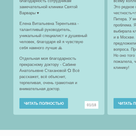
благодарность сотрудникам
всему колле
замечательной клиники Святой
Это редкое 
Варвары ♥️
честность+
Питера. У 
Елена Витальевна Терентьева -
проблема. Я
талантливый руководитель,
выбирала кл
уникальный специалист и душевный
и в Москве.
человек, благодаря ей я чувствую
предложили
себя намного лучше 🙏
вопроса. П
Но оно того
Отдельная моя благодарность
пожалела, 
прекрасному доктору - Сабине
клинику!
Анатольевне Стахановой 💞 Всё
расскажет, всё объяснит,
терпеливая, очень грамотная и
внимательная доктор.
ЧИТАТЬ ПОЛНОСТЬЮ
ЧИТАТЬ 
01/18