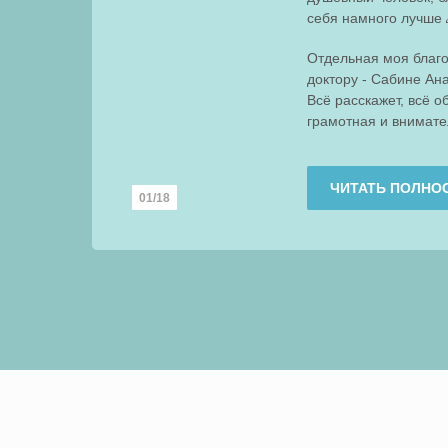
себя намного лучше 
Отдельная моя благ
доктору - Сабине Ан
Всё расскажет, всё о
грамотная и внимате
ЧИТАТЬ ПОЛНО
01/18