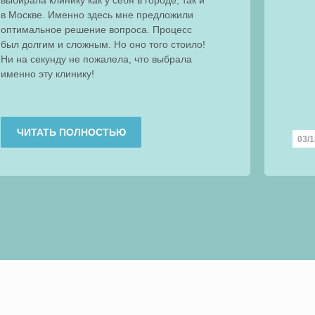
выбирала клинику как у себя в городе, так и
в Москве. Именно здесь мне предложили
оптимальное решение вопроса. Процесс
был долгим и сложным. Но оно того стоило!
Ни на секунду не пожалела, что выбрала
именно эту клинику!
ЧИТАТЬ ПОЛНОСТЬЮ
03/1