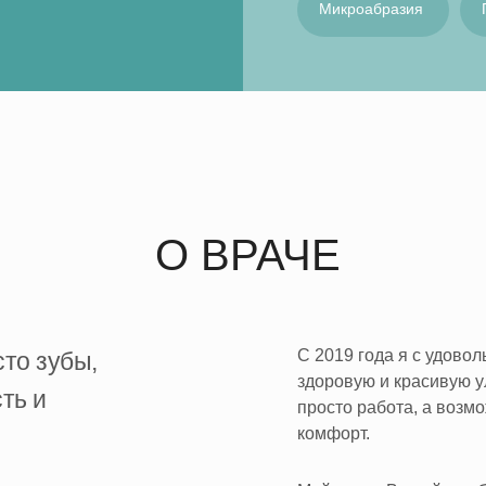
Микроабразия
О ВРАЧЕ
ЗАКАЗАТЬ ЗВОНОК
С 2019 года я с удово
то зубы,
здоровую и красивую у
ть и
просто работа, а возм
комфорт.