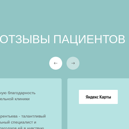
ОТЗЫВЫ ПАЦИЕНТОВ
ную благодарность
ельной клиники
рентьева - талантливый
льный специалист и
лагодаря ей я чувствую