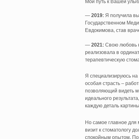
Мой путь к Вашей улыб
—
2019:
Я получила вы
Государственном Медик
Евдокимова, став врач
—
2021:
Свою любовь к
реализовала в ординат
терапевтическую стом
Я специализируюсь на 
особая страсть – работ
позволяющий видеть м
идеального результат
каждую деталь картины
Но самое главное для 
визит к стоматологу д
спокойным опытом. Поэ