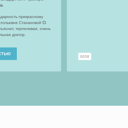
🙏
одарность прекрасному
атольевне Стахановой 💞
бъяснит, терпеливая, очень
льная доктор.
СТЬЮ
02/18