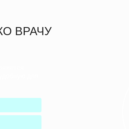
КО ВРАЧУ
вяжется
удобную для