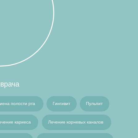
 врача
иена полости рта
Гингивит
Пульпит
ечение кариеса
Лечение корневых каналов