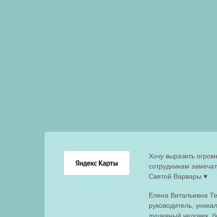
Хочу выразить огром
сотрудникам замечат
Святой Варвары ♥️
Елена Витальевна Те
руководитель, уника
душевный человек, б