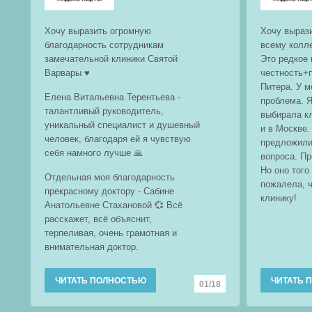
Хочу выразить огромную
Хочу выраз
благодарность сотрудникам
всему колле
замечательной клиники Святой
Это редкое 
Варвары ♥️
честность+
Питера. У 
Елена Витальевна Терентьева -
проблема. Я
талантливый руководитель,
выбирала кл
уникальный специалист и душевный
и в Москве.
человек, благодаря ей я чувствую
предложили
себя намного лучше 🙏
вопроса. П
Но оно того
Отдельная моя благодарность
пожалела, 
прекрасному доктору - Сабине
клинику!
Анатольевне Стахановой 💞 Всё
расскажет, всё объяснит,
терпеливая, очень грамотная и
внимательная доктор.
ЧИТАТЬ ПОЛНОСТЬЮ
ЧИТАТЬ 
01/18